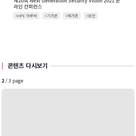
제20회 Next Generation Security Vision 2021 온
라인 컨퍼런스
#
HPE 아루바
#
기가몬
#
메가존
#
보안
#
스텔라사이버
#
시큐레터
#
아카마이
#
옥타 아이덴티티 코리아
#
위버시스템즈
#
이글루시큐리티
#
임퍼바
#
주니퍼네트웍스
#
지스케일러
#
진네트웍스
#
카스퍼스키
#
쿠도커뮤니케이션
#
팔로알토네트웍스
#
포티넷
콘텐츠 다시보기
2
/ 3 page