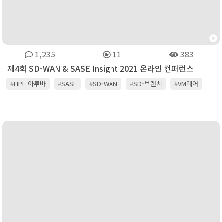
1,235
11
383
제4회 SD-WAN & SASE Insight 2021 온라인 컨퍼런스
#
HPE 아루바
#
SASE
#
SD-WAN
#
SD-브랜치
#
VM웨어
#
Zero Trust
#
굿어스
#
노키아
#
동국시스템즈
#
맥아피
#
시스코
#
아카마이
#
엑스퍼넷
#
유클릭
#
인포블록스
#
차이나모바일
#
케이토네트웍스
#
팔로알토네트웍스
#
포티넷