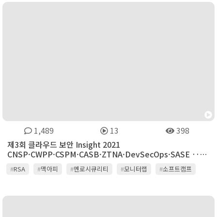
1,489
13
398
제3회 클라우드 보안 Insight 2021
CNSP·CWPP·CSPM·CASB·ZTNA·DevSecOps·SASE ···
클라우드 보안 집중 분석
#
RSA
#
맥아피
#
멘로시큐리티
#
모니터랩
#
소프트캠프
#
시큐레터
#
에스에스앤씨(SSNC)
#
엔트러스트
#
엠엘소프트
#
옥타 아이덴티티 코리아
#
체크포인트
#
클라우드 보안
#
테이텀
#
트렌드마이크로