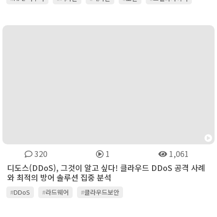
#
시큐레터
#
아카마이
#
옥타 아이덴티티 코리아
#
위버시스템즈
#
이글루시큐리티
#
임퍼바
#
주니퍼네트웍스
#
지스케일러
#
진네트웍스
#
카스퍼스키
#
쿠도커뮤니케이션
#
팔로알토네트웍스
#
포티넷
320
1
1,061
디도스(DDoS), 그것이 알고 싶다! 클라우드 DDoS 공격 사례
와 최적의 방어 솔루션 집중 분석
#
DDoS
#
라드웨어
#
클라우드보안