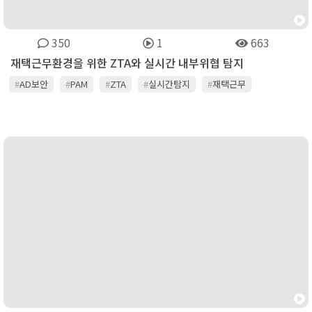
350
1
663
재택근무환경을 위한 ZTA와 실시간 내부위협 탐지
#
AD보안
#
PAM
#
ZTA
#
실시간탐지
#
재택근무
#
제로트러스트
#
퀘스트