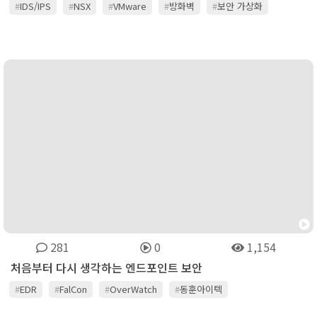
#
IDS/IPS
#
NSX
#
VMware
#
방화벽
#
보안 가상화
281
0
1,154
처음부터 다시 생각하는 엔드포인트 보안
#
EDR
#
FalCon
#
OverWatch
#
동훈아이텍
#
크라우드스트라이크