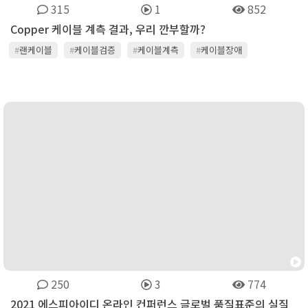
315
1
852
Copper 케이블 계측 결과, 우리 깐부할까?
#
랜케이블
#
케이블검증
#
케이블계측
#
케이블장애
#
케이블테스트
250
3
774
2021 에스피아이디 온라인 컨퍼런스 글로벌 품질표준의 실질