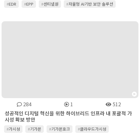
#
EDR
#
EPP
#
센티넬원
#
자율형 AI기반 보안 솔루션
284
1
512
성공적인 디지털 혁신을 위한 하이브리드 인프라 내 포괄적 가
시성 확보 방안
#
가시성
#
기가몬
#
기가몬호크
#
클라우드가시성
#
하이브리드클라우드