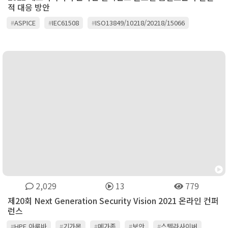
적 대응 방안
#
ASPICE
#
IEC61508
#
ISO13849/10218/20218/15066
#
글로벌 품질 표준
#
산업용 로봇분야 기능안전 표준
2,029
13
779
제20회 Next Generation Security Vision 2021 온라인 컨퍼
런스
#
HPE 아루바
#
기가몬
#
메가존
#
보안
#
스텔라사이버