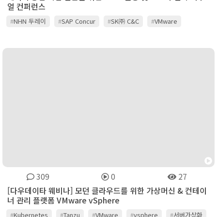
얼 컨퍼런스
#
NHN 두레이
#
SAP Concur
#
SK㈜ C&C
#
VMware
#
디지털데일리
#
서비스나우
#
스노우플레이크
#
워크데이코리아
#
정보통신산업진흥원
#
젠데스크
#
퀘스트소프트웨어 코리아
#
토스랩
#
트레저데이터
309
0
27
[다우데이타 웨비나] 모던 클라우드를 위한 가상머신 & 컨테이
너 관리 플랫폼 VMware vSphere
#
Kubernetes
#
Tanzu
#
VMware
#
vsphere
#
서버가상화