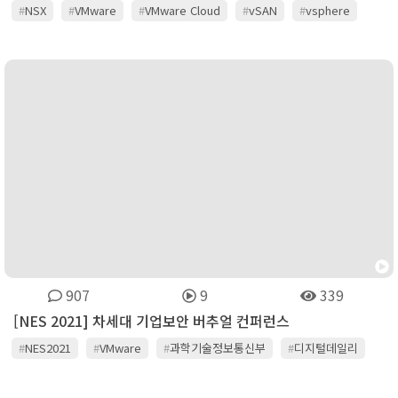
#
NSX
#
VMware
#
VMware Cloud
#
vSAN
#
vsphere
#
클라우드전환
907
9
339
[NES 2021] 차세대 기업보안 버추얼 컨퍼런스
#
NES2021
#
VMware
#
과학기술정보통신부
#
디지털데일리
#
센스톤
#
안랩
#
이글루시큐리티
#
이니텍
#
팔로알토네트웍스
#
포티넷