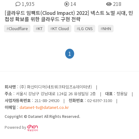
1,935
14
218
[클라우드 임팩트(Cloud Impact) 2022] 넥스트 노멀 시대, 민
첩성 확보를 위한 클라우드 구현 전략
#
Cloudflare
#
KT
#
KT Cloud
#
LG CNS
#
NHN
#
Rescale
#
Veeam
#
VMware
#
네이버클라우드
#
뉴타닉스
#
델 테크놀로지스
#
디지털데일리
#
마이크로소프트
#
맨텍
#
베리타스
#
베이넥스
#
안랩
#
영림원소프트랩
1
#
이지서티
#
한국HPE
#
효성인포메이션시스템
회사명
: (주) 화산미디어(네트워크타임즈&데이터넷)
|
주소
: 서울시 강남구 강남대로 124길 26 유성빌딩 2층
|
대표
: 정용달
|
사업자등록번호
: 211-88-24920
|
전화번호
: 02-6397-3100
|
이메일
:
datanet-tv@datanet.co.kr
Copyright © Datanet All Rights Reserved.
Powered by