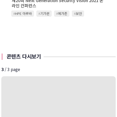
제20회 Next Generation Security Vision 2021 온
라인 컨퍼런스
#
HPE 아루바
#
기가몬
#
메가존
#
보안
#
스텔라사이버
#
시큐레터
#
아카마이
#
옥타 아이덴티티 코리아
#
위버시스템즈
#
이글루시큐리티
#
임퍼바
#
주니퍼네트웍스
#
지스케일러
#
진네트웍스
#
카스퍼스키
#
쿠도커뮤니케이션
#
팔로알토네트웍스
#
포티넷
콘텐츠 다시보기
3
/ 3 page