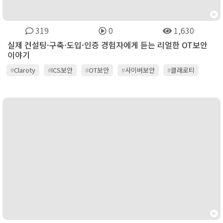
319
0
1,630
실제 컨설팅·구축·도입·인증 경험자에게 듣는 리얼한 OT보안
이야기
#
Claroty
#
ICS보안
#
OT보안
#
사이버보안
#
클래로티