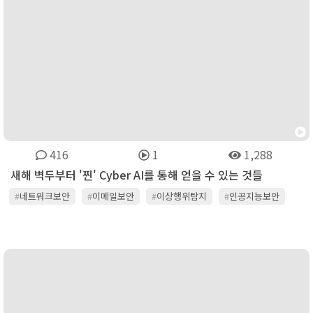
416
1
1,288
새해 벽두부터 '찐' Cyber AI를 통해 얻을 수 있는 것들
#
네트워크보안
#
이메일보안
#
이상행위탐지
#
인공지능보안
#
클라우드보안