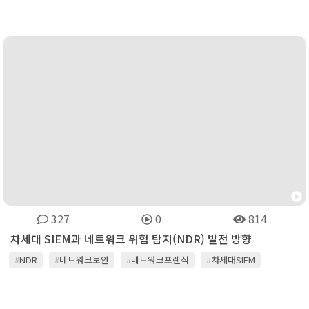
#
파고네트웍스
327
0
814
차세대 SIEM과 네트워크 위협 탐지(NDR) 발전 방향
#
NDR
#
네트워크보안
#
네트워크포렌식
#
차세대SIEM
#
차세대보안관제