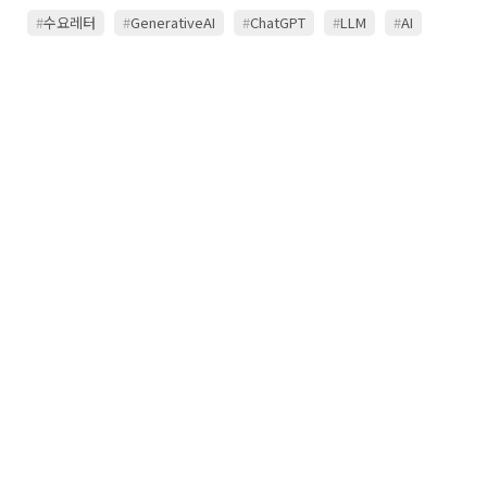
#
수요레터
#
GenerativeAI
#
ChatGPT
#
LLM
#
AI