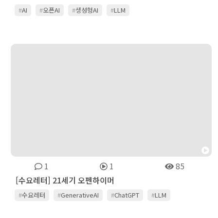
#
AI
#
오픈AI
#
생성형AI
#
LLM
1
1
85
[수요레터] 21세기 오펜하이머
#
수요레터
#
GenerativeAI
#
ChatGPT
#
LLM
#
오펜하이머
#
문샷땡킹