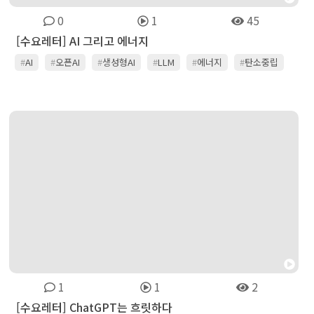
0
1
45
[수요레터] AI 그리고 에너지
#
AI
#
오픈AI
#
생성형AI
#
LLM
#
에너지
#
탄소중립
#
마이크로소프트
#
엔비디아
#
SMR
#
테라파워
#
빌게이츠
#
온디바이스AI
1
1
2
[수요레터] ChatGPT는 흐릿하다