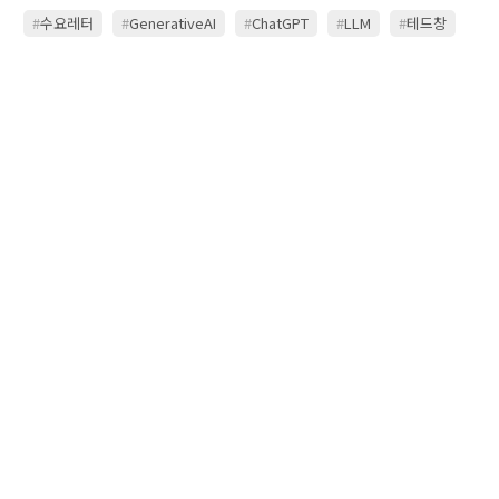
#
수요레터
#
GenerativeAI
#
ChatGPT
#
LLM
#
테드창