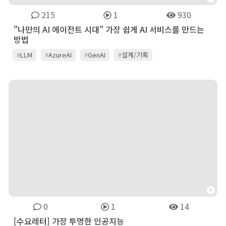
215
1
930
"나만의 AI 에이전트 시대" 가장 쉽게 AI 서비스를 만드는
방법
#
LLM
#
AzureAI
#
GenAI
#
설계/기획
#
NoCode_LowCode
0
1
14
[수요레터] 가장 투명한 인공지능