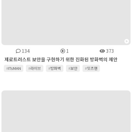
134
1
373
제로트러스트 보안을 구현하기 위한 진화된 방화벽의 제안
#
ITsMAN
#
라이브
#
방화벽
#
보안
#
잇츠맨
#
제로트러스트
#
채널온티비
#
콘텐츠