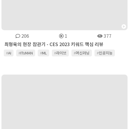
206
1
377
최형욱의 현장 참관기 - CES 2023 키워드 핵심 리뷰
#
AI
#
ITsMAN
#
ML
#
라이브
#
머신러닝
#
인공지능
#
잇츠맨
#
채널온티비
#
콘텐츠