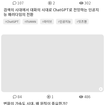
107
2
302
검색의 시대에서 대화의 시대로 ChatGPT로 전망하는 인공지
능 패러다임의 전환
#
ChatGPT
#
ITsMAN
#
라이브
#
인공지능
#
잇츠맨
#
채널온티비
#
챗GPT
#
콘텐츠
#
트렌드
84
1
486
변화의 가속도 시대, 왜 원칙이 중요한가?