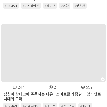
#
ITsMAN
#
디지털혁신
#
라이브
#
변화
#
잇츠맨
#
채널온티비
#
콘텐츠
#
트렌드
247
2
592
삼성이 캄테크에 주목하는 이유 : 스마트폰의 종말과 앰비언트
시대의 도래
#
ITsMAN
#
기술트렌드
#
라이브
#
앰비언트
#
잇츠맨