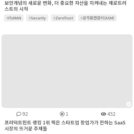
보안개념의 새로운 변화, 더 중요한 자산을 지켜내는 제로트러
스트의 시작
#
ITsMAN
#
Security
#
ZeroTrust
#
공격표면관리(ASM)
#
보안
#
잇츠맨
#
자산가시성
#
제로트러스트
92
1
452
프러덕트헌트 랭킹 1위 찍은 스타트업 창업가가 전하는 SaaS
시장의 뜨거운 주제들