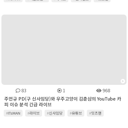
#
채널온티비
#
캄테크
#
콘텐츠
83
1
968
주언규 PD(구 신사임당)와 우주고양이 김춘삼의 YouTube 카
피 이슈 분석 긴급 라이브
#
ITsMAN
#
라이브
#
신사임당
#
유튜브
#
잇츠맨
#
채널온티비
#
콘텐츠
#
특허
#
표절