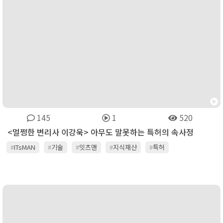
145
1
520
<멀쩡한 변리사 이강욱> 아무도 말못하는 특허의 속사정
#
ITsMAN
#
기술
#
잇츠맨
#
지식재산
#
특허