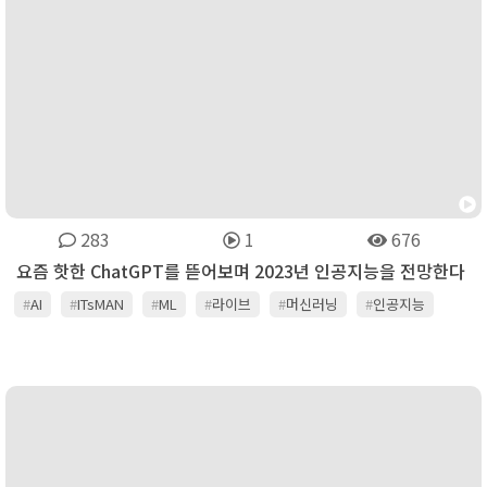
283
1
676
요즘 핫한 ChatGPT를 뜯어보며 2023년 인공지능을 전망한다
#
AI
#
ITsMAN
#
ML
#
라이브
#
머신러닝
#
인공지능
#
잇츠맨
#
채널온티비
#
콘텐츠