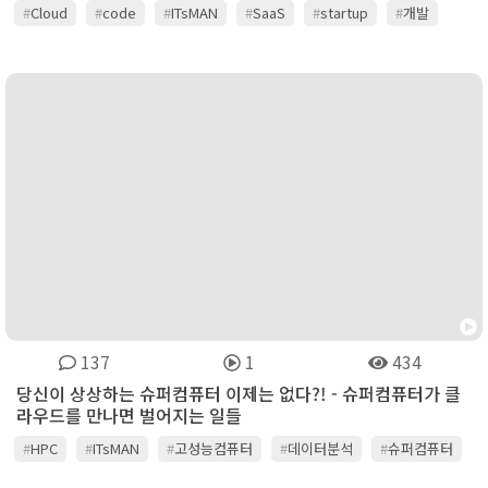
#
Cloud
#
code
#
ITsMAN
#
SaaS
#
startup
#
개발
#
스타트업
#
어플리케이션
#
잇츠맨
#
클라우드
137
1
434
당신이 상상하는 슈퍼컴퓨터 이제는 없다?! - 슈퍼컴퓨터가 클
라우드를 만나면 벌어지는 일들
#
HPC
#
ITsMAN
#
고성능컴퓨터
#
데이터분석
#
슈퍼컴퓨터
#
인공지능
#
잇츠맨
#
클라우드