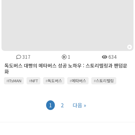
317
1
634
독도버스 대빵의 메타버스 성공 노하우 : 스토리텔링과 팬덤문
화
#
ITsMAN
#
NFT
#
독도버스
#
메타버스
#
스토리텔링
#
잇츠맨
#
콘텐츠
#
팬덤
1
2
다음 »