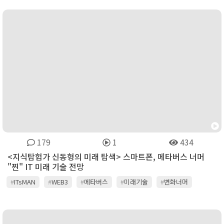
179
1
434
<지식탐험가 신동형의 미래 탐색> 스마트폰, 메타버스 너머
"찐" IT 미래 기술 전망
#
ITsMAN
#
WEB3
#
메타버스
#
미래기술
#
변화너머
#
이노베이션
#
잇츠맨