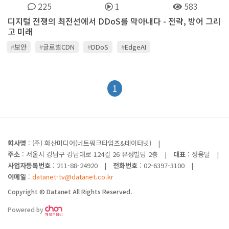
225
1
583
디지털 전쟁의 최전선에서 DDoS를 막아내다 - 전략, 방어 그리
고 미래
#
보안
#
글로벌CDN
#
DDoS
#
EdgeAI
1
회사명
: (주) 화산미디어(네트워크타임즈&데이터넷)
|
주소
: 서울시 강남구 강남대로 124길 26 유성빌딩 2층
|
대표
: 정용달
|
사업자등록번호
: 211-88-24920
|
전화번호
: 02-6397-3100
|
이메일
:
datanet-tv@datanet.co.kr
Copyright © Datanet All Rights Reserved.
Powered by