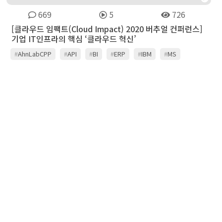
669
5
726
[클라우드 임팩트(Cloud Impact) 2020 버추얼 컨퍼런스]
기업 IT인프라의 핵심 ‘클라우드 혁신’
#
AhnLabCPP
#
API
#
BI
#
ERP
#
IBM
#
MS
#
MSA
#
경영분석
#
과기부
#
금융권
#
금융보안원
#
뉴타닉스
#
마이크로서비스
#
안랩
#
영림원소프트랩
#
클라우드
#
클라우드보안
#
클라우드전환
#
프로세스
#
행안부