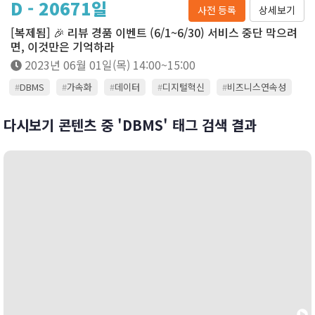
D - 20671일
사전 등록
상세보기
[복제됨] 🎉 리뷰 경품 이벤트 (6/1~6/30) 서비스 중단 막으려
면, 이것만은 기억하라
2023년 06월 01일(목) 14:00~15:00
#
DBMS
#
가속화
#
데이터
#
디지털혁신
#
비즈니스연속성
#
인텔
#
클라우드
#
티맥스티베로
#
프로세서
다시보기 콘텐츠 중 'DBMS' 태그 검색 결과