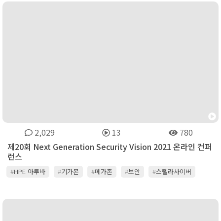
#
팔로알토네트웍스
#
포티넷
2,029
13
780
제20회 Next Generation Security Vision 2021 온라인 컨퍼
런스
#
HPE 아루바
#
기가몬
#
메가존
#
보안
#
스텔라사이버
#
시큐레터
#
아카마이
#
옥타 아이덴티티 코리아
#
위버시스템즈
#
이글루시큐리티
#
임퍼바
#
주니퍼네트웍스
#
지스케일러
#
진네트웍스
#
카스퍼스키
#
쿠도커뮤니케이션
#
팔로알토네트웍스
#
포티넷