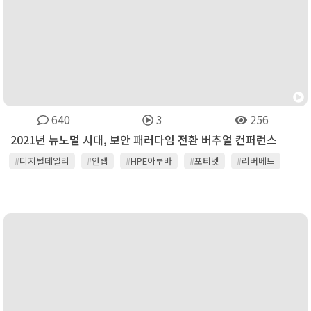
640
3
256
2021년 뉴노멀 시대, 보안 패러다임 전환 버추얼 컨퍼런스
#
디지털데일리
#
안랩
#
HPE아루바
#
포티넷
#
리버베드
#
엑스퍼트
#
위덱스정보기술