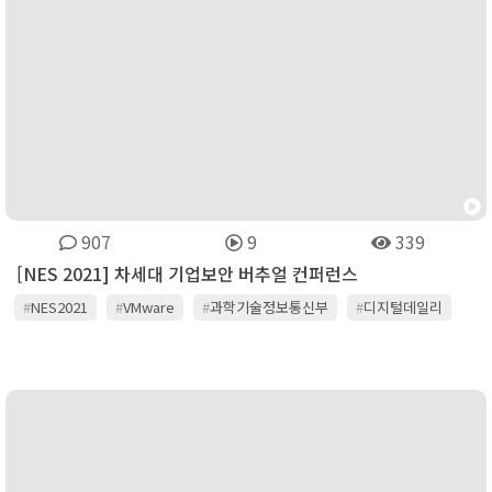
907
9
339
[NES 2021] 차세대 기업보안 버추얼 컨퍼런스
#
NES2021
#
VMware
#
과학기술정보통신부
#
디지털데일리
#
센스톤
#
안랩
#
이글루시큐리티
#
이니텍
#
팔로알토네트웍스
#
포티넷