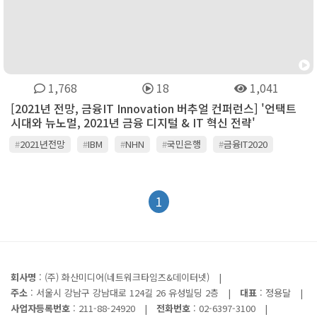
1,768
18
1,041
[2021년 전망, 금융IT Innovation 버추얼 컨퍼런스] '언택트
시대와 뉴노멀, 2021년 금융 디지털 & IT 혁신 전략'
#
2021년전망
#
IBM
#
NHN
#
국민은행
#
금융IT2020
#
금융IT_Innoation
#
금융IT혁신포럼
#
금융감독원
#
뉴타닉스
#
디지털데일리
#
레드햇
#
인텔
#
포티넷
#
효성인포메이션시스템
1
회사명
: (주) 화산미디어(네트워크타임즈&데이터넷)
|
주소
: 서울시 강남구 강남대로 124길 26 유성빌딩 2층
|
대표
: 정용달
|
사업자등록번호
: 211-88-24920
|
전화번호
: 02-6397-3100
|