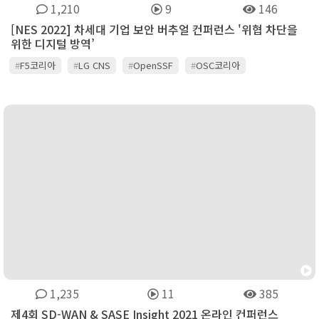
1,210
9
146
[NES 2022] 차세대 기업 보안 버추얼 컨퍼런스 '위협 차단을
위한 디지털 방역’
#
F5코리아
#
LG CNS
#
OpenSSF
#
OSC코리아
#
㈜이글루코퍼레이션
#
과학기술정보통신부
#
디지털데일리
#
안랩
#
엑스퍼넷
#
인포블록스(Infoblox)
#
포티넷
#
한국IBM
1,235
11
385
제4회 SD-WAN & SASE Insight 2021 온라인 컨퍼런스