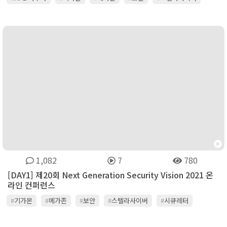
#
시큐레터
#
아카마이
#
옥타 아이덴티티 코리아
#
이글루시큐리티
#
임퍼바
#
주니퍼네트웍스
#
지스케일러
#
진네트웍스
#
카스퍼스키
#
쿠도커뮤니케이션
#
팔로알토네트웍스
#
포티넷
1,082
7
780
[DAY1] 제20회 Next Generation Security Vision 2021 온
라인 컨퍼런스
#
기가몬
#
메가존
#
보안
#
스텔라사이버
#
시큐레터
#
아루바
#
아카마이
#
옥타
#
이글루
#
임퍼바
#
주니퍼네트웍스
#
지스케일러
#
카스퍼스키