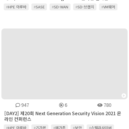
#
HPE 아루바
#
SASE
#
SD-WAN
#
SD-브랜치
#
VM웨어
#
Zero Trust
#
굿어스
#
노키아
#
동국시스템즈
#
맥아피
#
시스코
#
아카마이
#
엑스퍼넷
#
유클릭
#
인포블록스
#
차이나모바일
#
케이토네트웍스
#
팔로알토네트웍스
#
포티넷
947
6
780
[DAY2] 제20회 Next Generation Security Vision 2021 온
라인 컨퍼런스
#
HPE 아루바
#
기가몬
#
메가존
#
보안
#
스텔라사이버