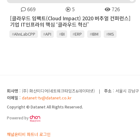
669
5
726
[클라우드 임팩트(Cloud Impact) 2020 버추얼 컨퍼런스]
기업 IT인프라의 핵심 ‘클라우드 혁신’
#
AhnLabCPP
#
API
#
BI
#
ERP
#
IBM
#
MS
#
MSA
#
경영분석
#
과기부
#
금융권
#
금융보안원
#
뉴타닉스
#
마이크로서비스
#
안랩
#
영림원소프트랩
#
클라우드
#
클라우드보안
#
클라우드전환
#
프로세스
#
행안부
회사명
: (주) 화산미디어(네트워크타임즈&데이터넷)
|
주소
: 서울시 강남구 
이메일
:
datanet-tv@datanet.co.kr
Copyright © Datanet All Rights Reserved.
Powered by
채널온티비 파트너 로그인