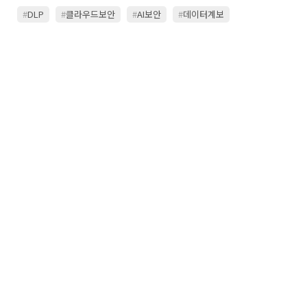
#
DLP
#
클라우드보안
#
AI보안
#
데이터계보
#
데이터카탈로그