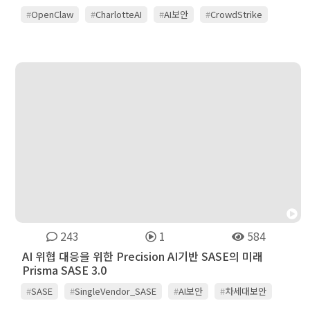
#
OpenClaw
#
CharlotteAI
#
AI보안
#
CrowdStrike
243
1
584
AI 위협 대응을 위한 Precision AI기반 SASE의 미래
Prisma SASE 3.0
#
SASE
#
SingleVendor_SASE
#
AI보안
#
차세대보안
#
팔로알토네트웍스