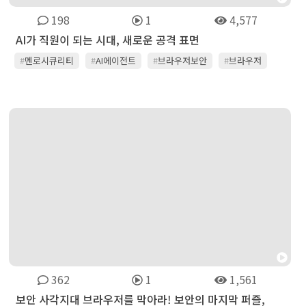
198
1
4,577
AI가 직원이 되는 시대, 새로운 공격 표면
#
멘로시큐리티
#
AI에이전트
#
브라우저보안
#
브라우저
#
AgentAI
#
AI보안
#
사이버보안
#
AI위협
#
menlosecurity
362
1
1,561
보안 사각지대 브라우저를 막아라! 보안의 마지막 퍼즐,