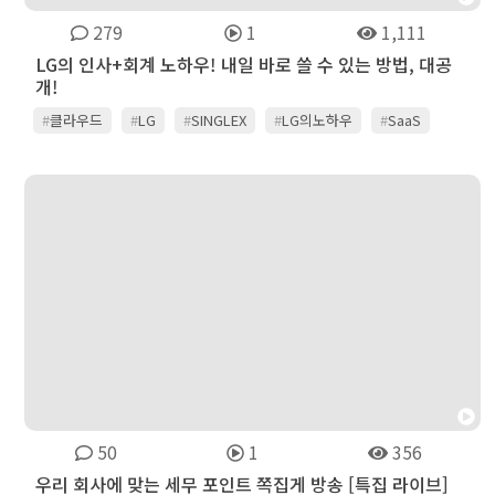
279
1
1,111
LG의 인사+회계 노하우! 내일 바로 쓸 수 있는 방법, 대공
개!
#
클라우드
#
LG
#
SINGLEX
#
LG의노하우
#
SaaS
#
인사
#
HR
#
회계
#
경영관리
#
경비지출관리
#
AI
#
DX
50
1
356
우리 회사에 맞는 세무 포인트 쪽집게 방송 [특집 라이브]