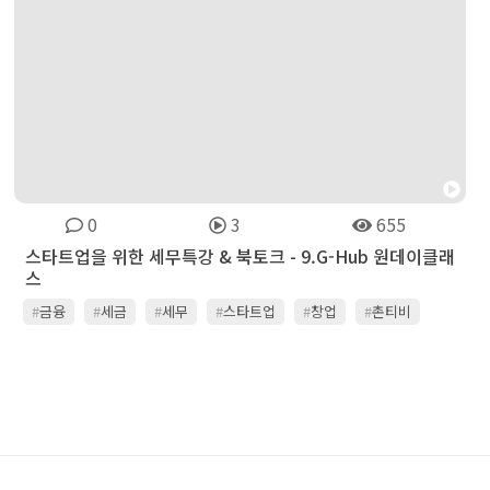
0
3
655
스타트업을 위한 세무특강 & 북토크 - 9.G-Hub 원데이클래
스
#
금융
#
세금
#
세무
#
스타트업
#
창업
#
촌티비
#
판교경기문화창조허브
#
회계