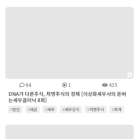
64
1
435
DNA가 다른주식, 차명주식의 정체 [이상화세무사의 돈버
는세무클리닉 8회]
#
법인
#
세금
#
세무
#
세무상식
#
차명주식
#
회계