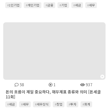
#
1인기업
#
개인기업
#
금융
#
기업
#
세금
#
세무
#
세무상식
#
재테크
#
회계
58
1
937
돈의 흐름이 제일 중요하다, 재무제표 종류와 의미 [돈세클
11회]
#
세금
#
세무
#
세무상식
#
창업
#
투자
#
회계