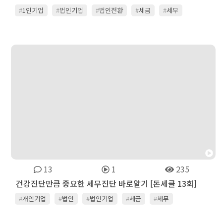
#
1인기업
#
법인기업
#
법인전환
#
세금
#
세무
#
회계
13
1
235
건강진단만큼 중요한 세무진단 바로알기 [돈세클 13회]
#
개인기업
#
법인
#
법인기업
#
세금
#
세무
#
세무상식
#
투자
#
회계