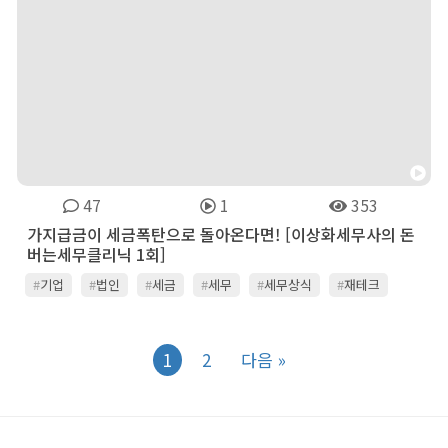
47
1
353
가지급금이 세금폭탄으로 돌아온다면! [이상화세무사의 돈
버는세무클리닉 1회]
#
기업
#
법인
#
세금
#
세무
#
세무상식
#
재테크
#
회계
1
2
다음 »