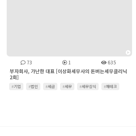
73
1
635
부자회사, 가난한 대표 [이상화세무사의 돈버는세무클리닉
2회]
#
기업
#
법인
#
세금
#
세무
#
세무상식
#
재테크
#
회계