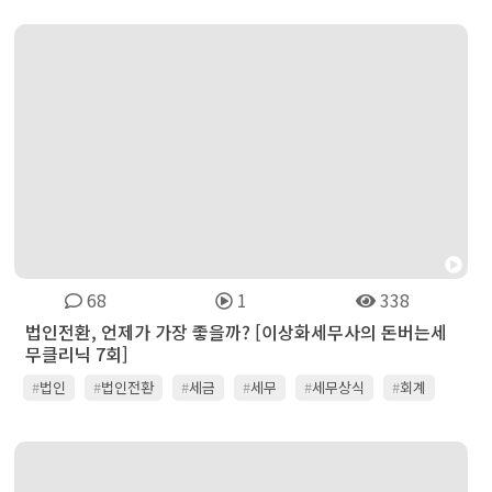
68
1
338
법인전환, 언제가 가장 좋을까? [이상화세무사의 돈버는세
무클리닉 7회]
#
법인
#
법인전환
#
세금
#
세무
#
세무상식
#
회계