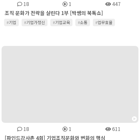
18
1
447
조직 문화가 전략을 살린다 1부 [박쌤의 북톡쇼]
#
기업
#
기업가정신
#
기업교육
#
소통
#
업무효율
#
워라벨
#
인력관리
#
조직관리
#
조직문화
#
조직변화
#
주52시간
#
주52시간근무
#
협업
18
1
611
[파인드강사촌 4회] 기업조직문화와 변화의 핵심