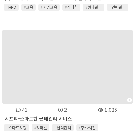
#
HRD
#
교육
#
기업교육
#
리더십
#
성과관리
#
인력관리
#
조직문화
#
조직변화
41
2
1,025
시프티-스마트한 근태관리 서비스
#
스마트워킹
#
워라벨
#
인력관리
#
주52시간