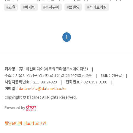
#
교육
#
마케팅
#
문서뷰어
#
브랜딩
#
스마트워킹
#
스토리지
#
업무용메신저
#
에버노트
#
인력관리
#
카톡
#
클라우드
1
회사명
: (주) 화산미디어(네트워크타임즈&데이터넷)
|
주소
: 서울시 강남구 강남대로 124길 26 유성빌딩 2층
|
대표
: 정용달
|
사업자등록번호
: 211-88-24920
|
전화번호
: 02-6397-3100
|
이메일
:
datanet-tv@datanet.co.kr
Copyright © Datanet All Rights Reserved.
Powered by
채널온티비 파트너 로그인