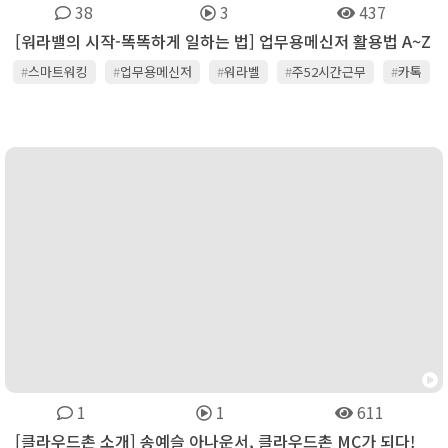
38
3
437
[워라밸의 시작-똑똑하게 일하는 법] 업무용메신저 활용법 A~Z
#
스마트워킹
#
업무용메신저
#
워라벨
#
주52시간근무
#
카톡
#
클라우드
1
1
611
[클라우드촌 소개] 송예슬 아나운서, 클라우드촌 MC가 되다!