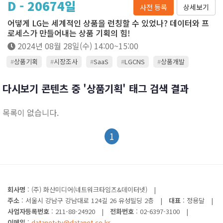
D - 20674일
사전 등록
상세보기
어떻게 LG는 세계적인 상품을 런칭할 수 있었나? 데이터와 프
로세스가 만들어내는 상품 기획의 힘!
2024년 08월 28일(수) 14:00~15:00
#
상품기획
#
시장조사
#
SaaS
#
LGCNS
#
상품개발
#
신사업
#
신제품
#
서베이
#
설문조사
#
고객조사
다시보기 콘텐츠 중 '상품기획' 태그 검색 결과
#
클라우드
#
DX
목록이 없습니다.
1
회사명
: (주) 화산미디어(네트워크타임즈&데이터넷)
|
주소
: 서울시 강남구 강남대로 124길 26 유성빌딩 2층
|
대표
: 정용달
|
사업자등록번호
: 211-88-24920
|
전화번호
: 02-6397-3100
|
이메일
:
datanet-tv@datanet.co.kr