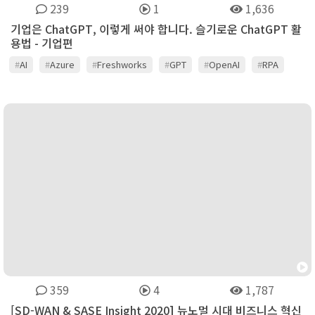
239
1
1,636
기업은 ChatGPT, 이렇게 써야 합니다. 슬기로운 ChatGPT 활
용법 - 기업편
#
AI
#
Azure
#
Freshworks
#
GPT
#
OpenAI
#
RPA
#
Spacebank
#
디모아
#
보안
#
비용절감
#
인공지능(AI)
#
클라우드
359
4
1,787
[SD-WAN & SASE Insight 2020] 뉴노멀 시대 비즈니스 혁신