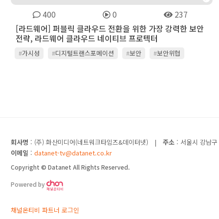
400
0
237
[라드웨어] 퍼블릭 클라우드 전환을 위한 가장 강력한 보안
전략, 라드웨어 클라우드 네이티브 프로텍터
#
가시성
#
디지털트랜스포메이션
#
보안
#
보안위협
#
위협탐지
#
클라우드
#
클라우드 네이티브
#
클라우드마이그레이션
#
클라우드보안
#
클라우드전환
#
퍼블릭클라우드
회사명
: (주) 화산미디어(네트워크타임즈&데이터넷)
|
주소
: 서울시 강남구 
이메일
:
datanet-tv@datanet.co.kr
Copyright © Datanet All Rights Reserved.
Powered by
채널온티비 파트너 로그인