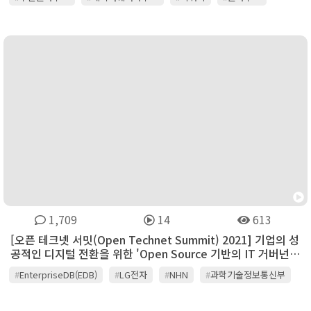
1,709
14
613
[오픈 테크넷 서밋(Open Technet Summit) 2021] 기업의 성
공적인 디지털 전환을 위한 'Open Source 기반의 IT 거버넌스
전략'
#
EnterpriseDB(EDB)
#
LG전자
#
NHN
#
과학기술정보통신부
#
구글클라우드
#
네이버클라우드
#
디지털데일리
#
래블업
#
베이넥스
#
삼성전자
#
오픈소스컨설팅
#
오픈테크넷서밋2021