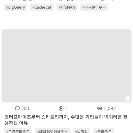
#
BigQuery
#
CacheCat
#
IT'sMAN
#
구글클라우드
#
데이터분석
#
데이터사이언티스트
#
빅데이터
#
빅쿼리
#
잇츠맨
#
캐시엔진
#
캐시챗
#
클라우드메이트
200
1
1,092
엔터프라이즈부터 스타트업까지, 수많은 기업들이 빅쿼리를 활
용하는 이유
#
구글클라우드
#
데이터웨어하우스
#
빅쿼리
#
클라우드