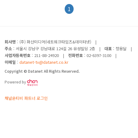
#
오픈테크넷서밋2021버츄얼컨퍼런스
#
인베슘
#
인젠트
1
#
정보통신산업진흥원_NPIA
#
큐브리드
#
클루커스
#
한국HPE
#
한국IBM
#
한국레드햇
회사명
: (주) 화산미디어(네트워크타임즈&데이터넷)
|
주소
: 서울시 강남구 강남대로 124길 26 유성빌딩 2층
|
대표
: 정용달
|
사업자등록번호
: 211-88-24920
|
전화번호
: 02-6397-3100
|
이메일
:
datanet-tv@datanet.co.kr
Copyright © Datanet All Rights Reserved.
Powered by
채널온티비 파트너 로그인